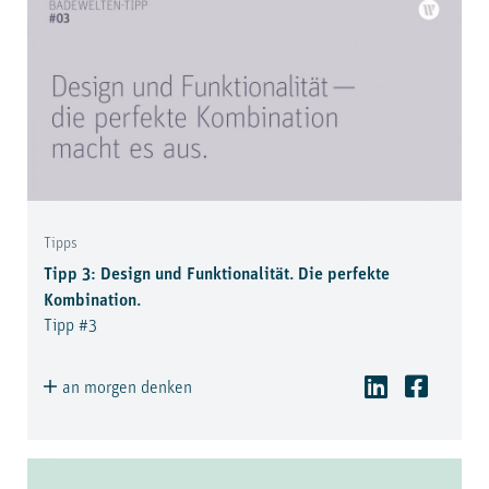
Tipps
Tipp 3: Design und Funktionalität. Die perfekte
Kombination.
Tipp #3
an morgen denken