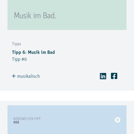
Tipps
Tipp 6: Musik im Bad
Tipp #6
musikalisch