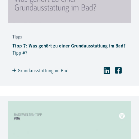
Tipps
Tipp 7: Was gehört zu einer Grundausstattung im Bad?
Tipp #7
Grundausstattung im Bad