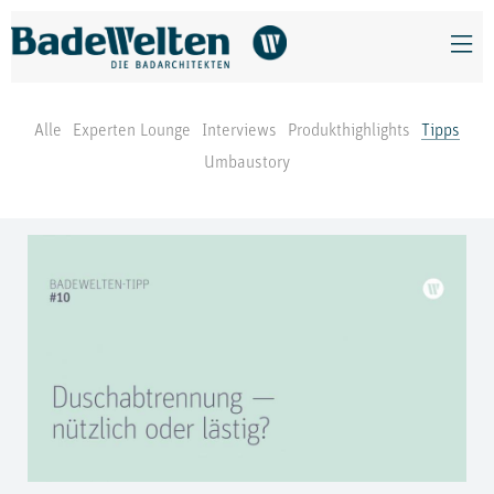
Alle
Experten Lounge
Interviews
Produkthighlights
Tipps
Umbaustory