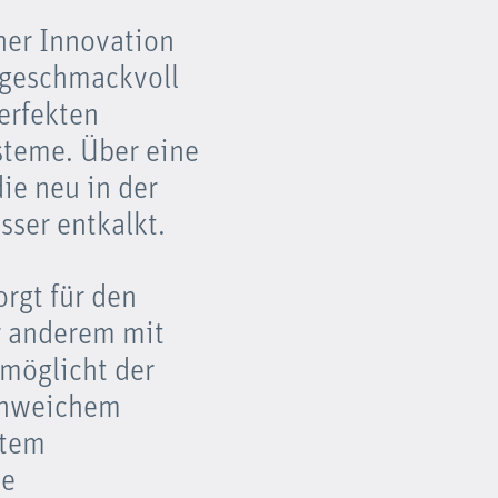
ner Innovation
 geschmackvoll
erfekten
steme. Über eine
ie neu in der
ser entkalkt.
rgt für den
r anderem mit
möglicht der
enweichem
rtem
de