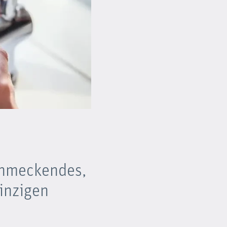
chmeckendes,
einzigen