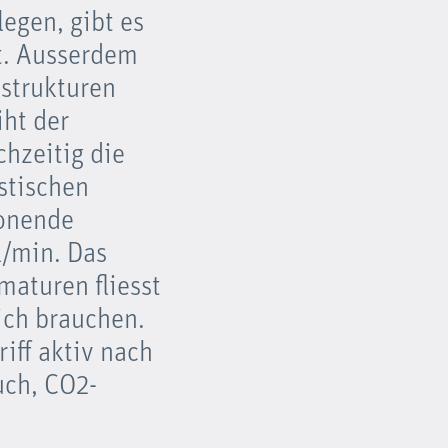
legen, gibt es
t. Ausserdem
strukturen
iht der
chzeitig die
stischen
honende
l/min. Das
maturen fliesst
ich brauchen.
iff aktiv nach
uch, CO2-