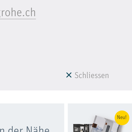
rohe.ch
Schliessen
Neu!
n der Nähe.