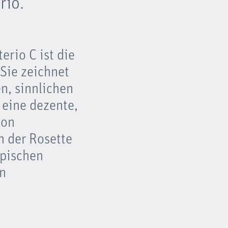
rio.
erio C ist die
Sie zeichnet
en, sinnlichen
 eine dezente,
ion
n der Rosette
ypischen
n