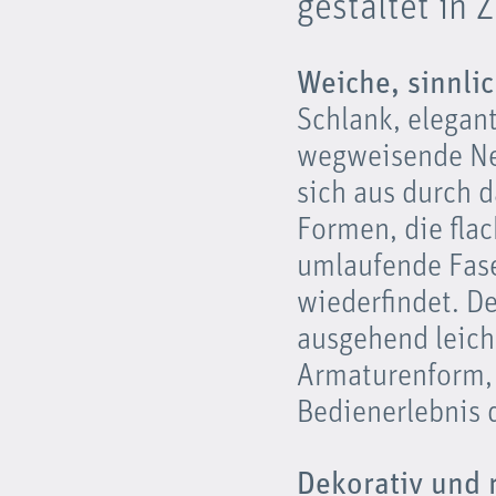
gestaltet in 
Weiche, sinnli
Schlank, elegant
wegweisende Neu
sich aus durch d
Formen, die fla
umlaufende Fase
wiederfindet. D
ausgehend leicht
Armaturenform, 
Bedienerlebnis d
Dekorativ und 