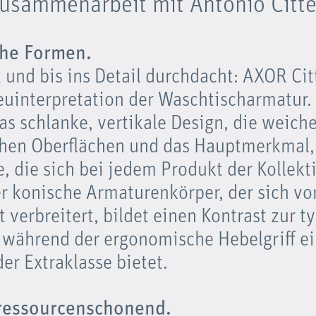
Zusammenarbeit mit Antonio Citte
che Formen.
 und bis ins Detail durchdacht: AXOR Citt
interpretation der Waschtischarmatur. 
as schlanke, vertikale Design, die weich
chen Oberflächen und das Hauptmerkmal,
, die sich bei jedem Produkt der Kollekt
er konische Armaturenkörper, der sich vo
 verbreitert, bildet einen Kontrast zur t
während der ergonomische Hebelgriff ei
er Extraklasse bietet.
ressourcenschonend.