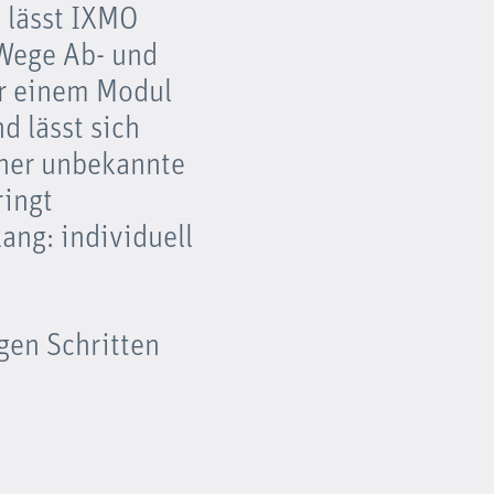
 lässt IXMO
-Wege Ab- und
ur einem Modul
 lässt sich
sher unbekannte
ringt
ang: individuell
gen Schritten