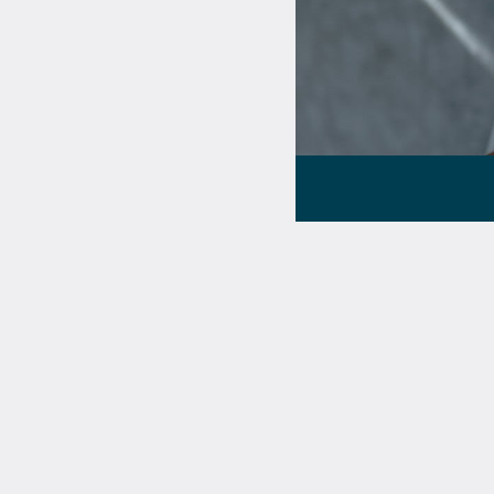
h die intelligente
em Design aus.