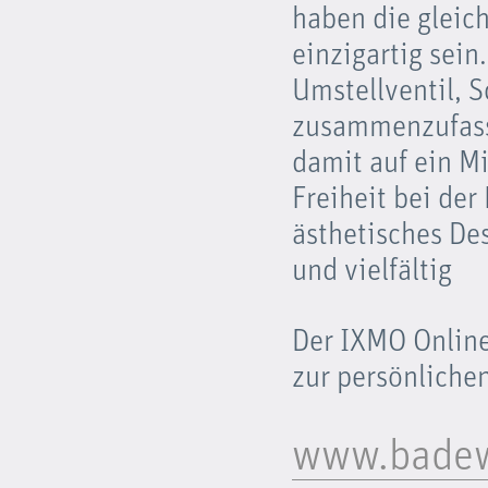
haben die gleic
einzigartig sein
Umstellventil, 
zusammenzufasse
damit auf ein M
Freiheit bei de
ästhetisches Des
und vielfältig
Der IXMO Onlin
zur persönliche
www.badew