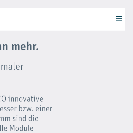
n mehr.
imaler
CO innovative
esser bzw. einer
mm sind die
Alle Module