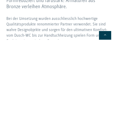
Formreduziert und farbstark: Armaturen aus
Bronze verleihen Atmosphäre.
Bei der Umsetzung wurden ausschliesslich hochwertige
Qualitätsprodukte renommierter Partner verwendet. Sie sind
wahre Designobjekte und sorgen für den ultimativen Komfort:
vom Dusch-WC bis zur Handtuchheizung spielen Form und
Funktion ein gemischtes Doppel.
Beteiligte Marken und Partner:
Zehnder
Geberit
Duravit