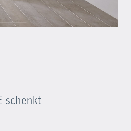
s
E schenkt