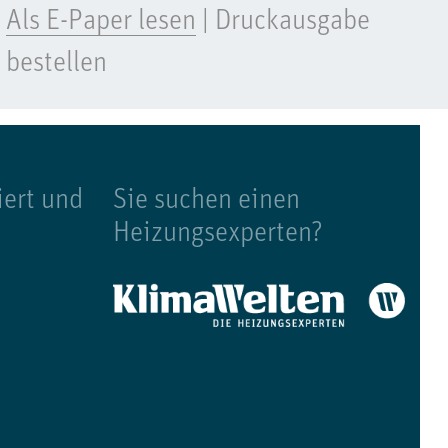
Als E-Paper lesen
|
Druckausgabe
bestellen
iert und
Sie suchen einen
Heizungsexperten?