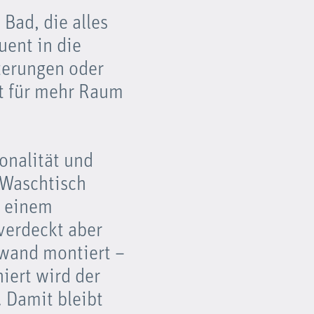
 Bad, die alles
uent in die
terungen oder
gt für mehr Raum
onalität und
 Waschtisch
t einem
verdeckt aber
rwand montiert –
iert wird der
 Damit bleibt