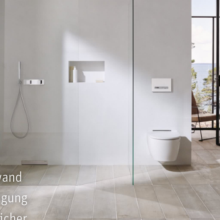
wand
ngung
icher