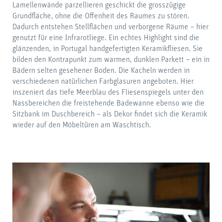
Lamellenwände parzellieren geschickt die grosszügige
Grundfläche, ohne die Offenheit des Raumes zu stören.
Dadurch entstehen Stellflächen und verborgene Räume – hier
genutzt für eine Infrarotliege. Ein echtes Highlight sind die
glänzenden, in Portugal handgefertigten Keramikfliesen. Sie
bilden den Kontrapunkt zum warmen, dunklen Parkett – ein in
Bädern selten gesehener Boden. Die Kacheln werden in
verschiedenen natürlichen Farbglasuren angeboten. Hier
inszeniert das tiefe Meerblau des Fliesenspiegels unter den
Nassbereichen die freistehende Badewanne ebenso wie die
Sitzbank im Duschbereich – als Dekor findet sich die Keramik
wieder auf den Möbeltüren am Waschtisch.