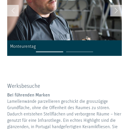
Monteurentag
Mo
Werksbesuche
Bei führenden Marken
Lamellenwände parzellieren geschickt die grosszügige
Grundfläche, ohne die Offenheit des Raumes zu stören.
Dadurch entstehen Stellflächen und verborgene Räume – hier
genutzt für eine Infrarotliege. Ein echtes Highlight sind die
glänzenden, in Portugal handgefertigten Keramikfliesen. Sie