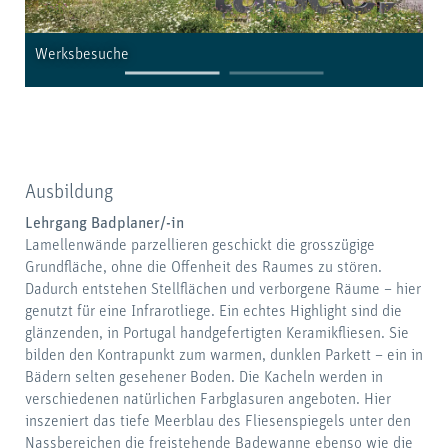
Werksbesuche
W
Ausbildung
Lehrgang Badplaner/-in
Lamellenwände parzellieren geschickt die grosszügige
Grundfläche, ohne die Offenheit des Raumes zu stören.
Dadurch entstehen Stellflächen und verborgene Räume – hier
genutzt für eine Infrarotliege. Ein echtes Highlight sind die
glänzenden, in Portugal handgefertigten Keramikfliesen. Sie
bilden den Kontrapunkt zum warmen, dunklen Parkett – ein in
Bädern selten gesehener Boden. Die Kacheln werden in
verschiedenen natürlichen Farbglasuren angeboten. Hier
inszeniert das tiefe Meerblau des Fliesenspiegels unter den
Nassbereichen die freistehende Badewanne ebenso wie die