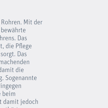
 Rohren. Mit der
 bewährte
hrens. Das
, die Pflege
 sorgt. Das
t machenden
damit die
g. Sogenannte
hingegen
e beim
t damit jedoch