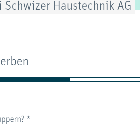
i Schwizer Haustechnik AG
werben
uppern?
*