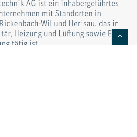
echnik AG ist ein inhabergeführtes
ternehmen mit Standorten in
Nac
 Rickenbach-Wil und Herisau, das in
tär, Heizung und Lüftung sowie Bad
g tätig ist.
und Jobs ansehen