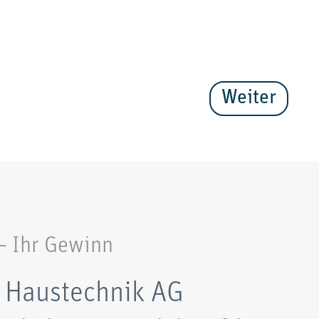
Na
Weiter
E-M
Tel
 – Ihr Gewinn
Geb
 Haustechnik AG