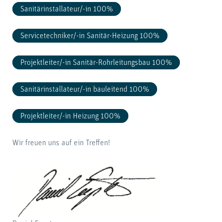
Sanitärinstallateur/-in 100%
Servicetechniker/-in Sanitär-Heizung 100%
Projektleiter/-in Sanitär-Rohrleitungsbau 100%
Sanitär­installateur/-in bauleitend 100%
Projektleiter/-in Heizung 100%
Wir freuen uns auf ein Treffen!