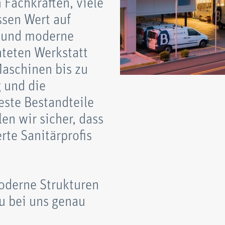
 Fachkräften, viele
ssen Wert auf
g und moderne
hteten Werkstatt
aschinen bis zu
g und die
este Bestandteile
en wir sicher, dass
rte Sanitärprofis
moderne Strukturen
u bei uns genau