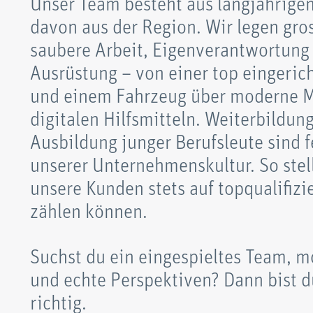
Unser Team besteht aus langjährigen
davon aus der Region. Wir legen gro
saubere Arbeit, Eigenverantwortun
Ausrüstung – von einer top eingeric
und einem Fahrzeug über moderne M
digitalen Hilfsmitteln. Weiterbildun
Ausbildung junger Berufsleute sind f
unserer Unternehmenskultur. So stell
unsere Kunden stets auf topqualifizie
zählen können.
Suchst du ein eingespieltes Team, 
und echte Perspektiven? Dann bist d
richtig.